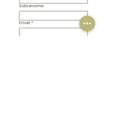
Sobrenome
Email
*
Telefone
Escreva uma mensagem
Enviar
FAQ
SHOP
ENTREGA
SOBRE
POLÍTICA DE LOJA
CONTATO
FORMAS DE
PAGAMENTO