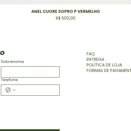
ANEL CUORE SOPRO P VERMELHO
Visualização rápida
Preço
R$ 500,00
to
FAQ
ENTREGA
Sobrenome
POLÍTICA DE LOJA
FORMAS DE PAGAMEN
Telefone