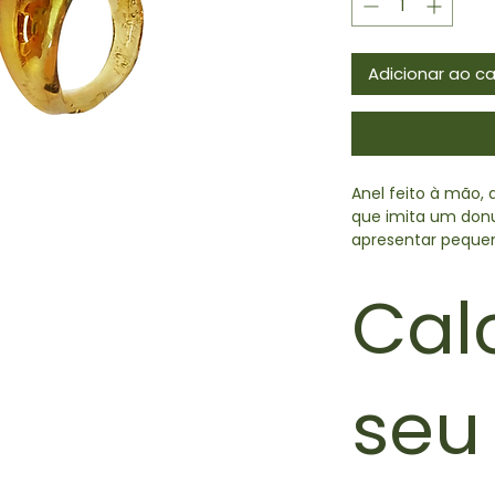
Adicionar ao ca
Anel feito à mão,
que imita um donu
apresentar pequen
tamanho.
Cal
- Material: Vidro b
- Produção: artes
seu 