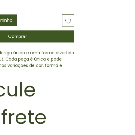
rrinho
Comprar
 design único e uma forma divertida
t. Cada peça é única e pode
as variações de cor, forma e
cule
orossilicato
anal, sob demanda
frete