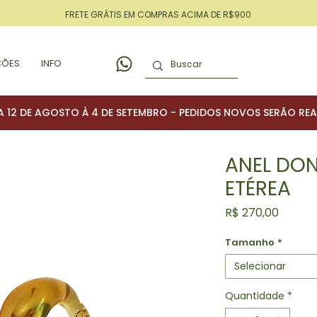
FRETE GRÁTIS EM COMPRAS ACIMA DE R$900
ÇÕES
INFO
A 12 DE AGOSTO À 4 DE SETEMBRO - PEDIDOS NOVOS SERÃO RE
ANEL DO
ETÉREA
Preço
R$ 270,00
Tamanho
*
Selecionar
Quantidade
*